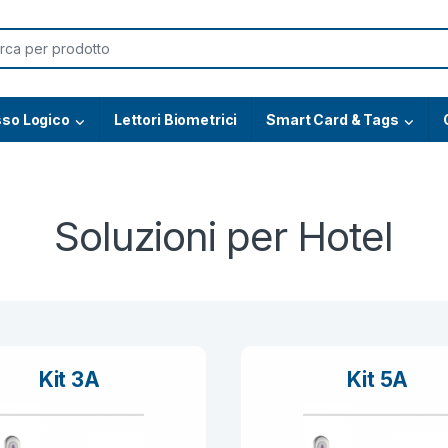
or:
so Logico
Lettori Biometrici
Smart Card & Tags
Soluzioni per Hotel
Kit 3A
Kit 5A