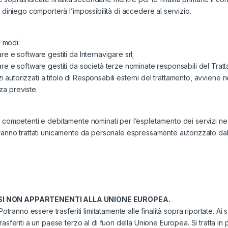
 diniego comporterà l’impossibilità di accedere al servizio.
i modi:
e e software gestiti da Internavigare srl;
re e software gestiti da società terze nominate responsabili del Trat
zi autorizzati a titolo di Responsabili esterni del trattamento, avviene ne
za previste.
i competenti e debitamente nominati per l’espletamento dei servizi ne
ti saranno trattati unicamente da personale espressamente autorizzato dal
SI NON APPARTENENTI ALLA UNIONE EUROPEA.
otranno essere trasferiti limitatamente alle finalità sopra riportate. Ai s
asferiti a un paese terzo al di fuori della Unione Europea. Si tratta in