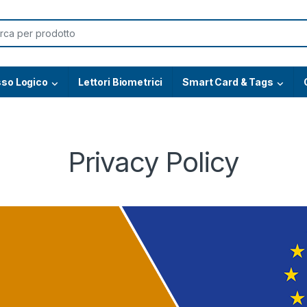
or:
so Logico
Lettori Biometrici
Smart Card & Tags
Privacy Policy