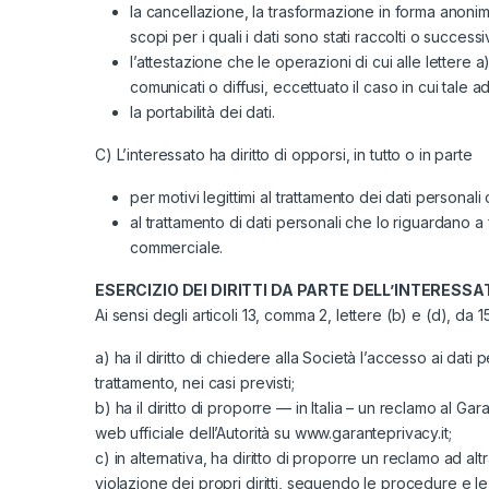
la cancellazione, la trasformazione in forma anonima
scopi per i quali i dati sono stati raccolti o successi
l’attestazione che le operazioni di cui alle lettere 
comunicati o diffusi, eccettuato il caso in cui tale
la portabilità dei dati.
C) L’interessato ha diritto di opporsi, in tutto o in parte
per motivi legittimi al trattamento dei dati personal
al trattamento di dati personali che lo riguardano a 
commerciale.
ESERCIZIO DEI DIRITTI DA PARTE DELL’INTERESSA
Ai sensi degli articoli 13, comma 2, lettere (b) e (d), da
a) ha il diritto di chiedere alla Società l’accesso ai dati 
trattamento, nei casi previsti;
b) ha il diritto di proporre — in Italia – un reclamo al 
web ufficiale dell’Autorità su www.garanteprivacy.it;
c) in alternativa, ha diritto di proporre un reclamo ad a
violazione dei propri diritti, seguendo le procedure e le