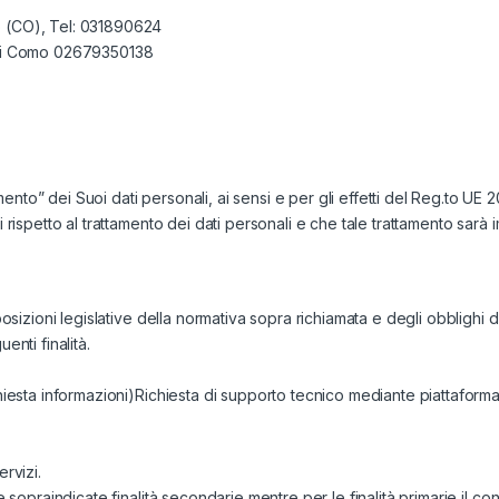
o (CO), Tel: 031890624
e di Como 02679350138
ento” dei Suoi dati personali, ai sensi e per gli effetti del Reg.to UE
 rispetto al trattamento dei dati personali e che tale trattamento sarà i
posizioni legislative della normativa sopra richiamata e degli obblighi di
enti finalità.
chiesta informazioni)Richiesta di supporto tecnico mediante piattaforma 
ervizi.
le sopraindicate finalità secondarie mentre per le finalità primarie il c