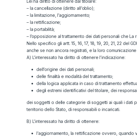
Lei ha diritto di ottenere dal titolare:
– la cancellazione (diritto all’oblio);
– la limitazione, l’aggiornamento;
– la rettificazione;
– la portabilità;
– l’opposizione al trattamento dei dati personali che La 
Nello specifico gli artt. 15, 16, 17, 18, 19, 20, 21, 22 d
anche se non ancora registrati, e la loro comunicazione in
A) L’interessato ha diritto di ottenere l’indicazione:
dell’origine dei dati personali;
delle finalità e modalità del trattamento;
della logica applicata in caso di trattamento effettuat
degli estremi identificativi del titolare, dei respon
dei soggetti o delle categorie di soggetti ai quali i d
territorio dello Stato, di responsabili o incaricati.
B) L’interessato ha diritto di ottenere:
l’aggiornamento, la rettificazione ovvero, quando vi