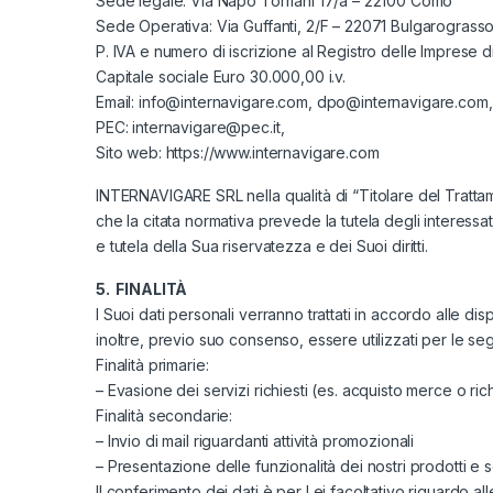
Sede legale: Via Napo Torriani 17/a – 22100 Como
Sede Operativa: Via Guffanti, 2/F – 22071 Bulgarograss
P. IVA e numero di iscrizione al Registro delle Impres
Capitale sociale Euro 30.000,00 i.v.
Email: info@internavigare.com, dpo@internavigare.com,
PEC: internavigare@pec.it,
Sito web: https://www.internavigare.com
INTERNAVIGARE SRL nella qualità di “Titolare del Trattam
che la citata normativa prevede la tutela degli interessati
e tutela della Sua riservatezza e dei Suoi diritti.
5. FINALITÀ
I Suoi dati personali verranno trattati in accordo alle dis
inoltre, previo suo consenso, essere utilizzati per le segu
Finalità primarie:
– Evasione dei servizi richiesti (es. acquisto merce o ri
Finalità secondarie:
– Invio di mail riguardanti attività promozionali
– Presentazione delle funzionalità dei nostri prodotti e s
Il conferimento dei dati è per Lei facoltativo riguardo al