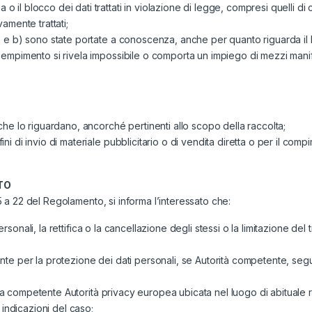
 o il blocco dei dati trattati in violazione di legge, compresi quelli d
vamente trattati;
a) e b) sono state portate a conoscenza, anche per quanto riguarda il lo
 adempimento si rivela impossibile o comporta un impiego di mezzi manif
i che lo riguardano, ancorché pertinenti allo scopo della raccolta;
fini di invio di materiale pubblicitario o di vendita diretta o per il c
TO
 15 a 22 del Regolamento, si informa l’interessato che:
personali, la rettifica o la cancellazione degli stessi o la limitazione d
Garante per la protezione dei dati personali, se Autorità competente, se
ltra competente Autorità privacy europea ubicata nel luogo di abituale
 indicazioni del caso;