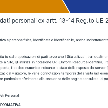
 dati personali ex artt. 13-14 Reg.to UE
a a persona fisica, identificata o identificabile, anche indirettamente,
(o dalle applicazioni di parti terze che il Sito utilizza), tra i quali rient
 al Sito, gli indirizzi in notazione URI (Uniform Resource Identifier), l’o
risposta, il codice numerico indicante lo stato della risposta dal server
zzati dal visitatore, le varie connotazioni temporali della visita (ad e
o, con particolare riferimento alla sequenza delle pagine consultate, ai p
Dati Personali
NFORMATIVA