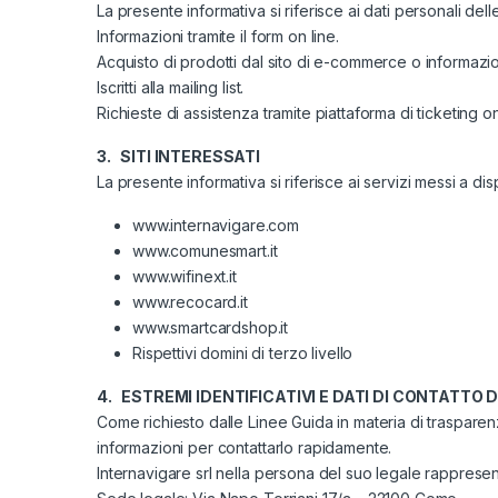
La presente informativa si riferisce ai dati personali del
Informazioni tramite il form on line.
Acquisto di prodotti dal sito di e-commerce o informazion
Iscritti alla mailing list.
Richieste di assistenza tramite piattaforma di ticketing on
3. SITI INTERESSATI
La presente informativa si riferisce ai servizi messi a di
www.internavigare.com
www.comunesmart.it
www.wifinext.it
www.recocard.it
www.smartcardshop.it
Rispettivi domini di terzo livello
4. ESTREMI IDENTIFICATIVI E DATI DI CONTATTO
Come richiesto dalle Linee Guida in materia di trasparenza
informazioni per contattarlo rapidamente.
Internavigare srl nella persona del suo legale rapprese