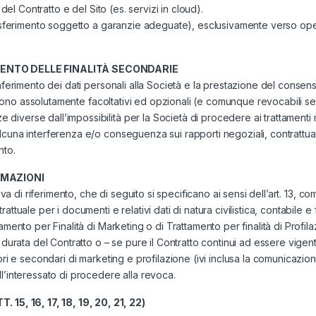
del Contratto e del Sito (es. servizi in cloud).
rasferimento soggetto a garanzie adeguate), esclusivamente verso oper
MENTO DELLE FINALITÀ SECONDARIE
nferimento dei dati personali alla Società e la prestazione del consens
ate sono assolutamente facoltativi ed opzionali (e comunque revocabili
iverse dall’impossibilità per la Società di procedere ai trattamenti 
na interferenza e/o conseguenza sui rapporti negoziali, contrattuali o d
nto.
RMAZIONI
iva di riferimento, che di seguito si specificano ai sensi dell’art. 13, 
tuale per i documenti e relativi dati di natura civilistica, contabile e 
mento per Finalità di Marketing o di Trattamento per finalità di Profila
a durata del Contratto o – se pure il Contratto continui ad essere vig
ori e secondari di marketing e profilazione (ivi inclusa la comunicazio
l’interessato di procedere alla revoca.
5, 16, 17, 18, 19, 20, 21, 22)