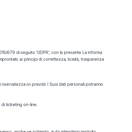
 2016/679 di seguito ‘GDPR’, con la presente La informa
mprontato ai principi di correttezza, liceità, trasparenza
 riservatezza ivi previsti. I Suoi dati personali potranno
di ticketing on-line.
onsenso, anche se richiesto, è da intendersi implicito