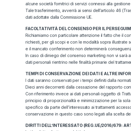
alcune società fornitrici di servizi connessi alla gestione 
Tale trasferimento, avverrà ai sensi dell’articolo 46 (T
dati adottate dalla Commissione UE.
FACOLTATIVITÀ DEL CONSENSO PER IL PERSEGUI
Richiamiamo con particolare attenzione il fatto che il co
richiesti, per gli scopi e con le modalità sopra illustr
e il mancato conferimento non determinerà conseguenze d
In caso di diniego del consenso marketing non vi sarà alcu
dati personali rientrino nelle finalità primarie del trattame
TEMPI DI CONSERVAZIONE DEI DATI E ALTRE INFO
I dati saranno conservati per i tempi definiti dalla normat
Dieci anni decorrenti dalla cessazione del rapporto contrat
Con riferimento invece ai dati personali oggetto di Tratta
principio di proporzionalità e minimizzazione per la sol
specifico da parte dell’interessato ai trattamenti access
conservazione in questo caso sono legati alla scelta del
DIRITTI DELL’INTERESSATO (REG.UE/2016/679: ARTT. 1