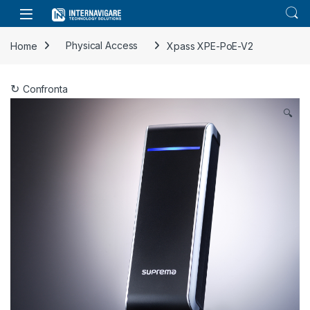
Skip to navigation
Skip to content
Home
Physical Access
Xpass XPE-PoE-V2
Confronta
🔍