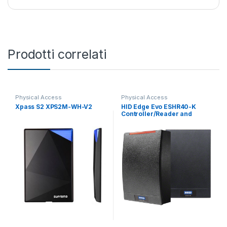
Prodotti correlati
Physical Access
Physical Access
Xpass S2 XPS2M-WH-V2
HID Edge Evo ESHR40-K
Controller/Reader and
Module