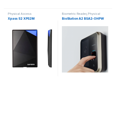
Physical Access
Biometric Reader
,
Physical
Access
Xpass S2 XPS2M
BioStation A2 BSA2-OHPW