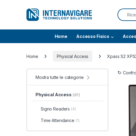
Skip to navigation
Skip to content
Search f
Home
Accesso Fisico
Acces
Home
Physical Access
Xpass S2 XP
Confr
Mostra tutte le categorie
Physical Access
(67)
Signo Readers
(4)
Time Attendance
(1)