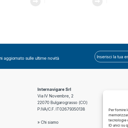
i aggiornato sulle ultime novità
Internavigare Srl
Via IV Novembre, 2
22070 Bulgarograsso (CO)
P.IVA/C.F. IT02679350138
Per fornire 
memorizzare
tecnologie 
» Chi siamo
ID unici su 