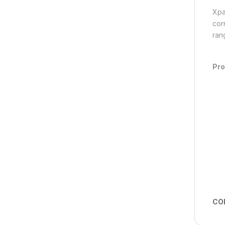
Xpa
cor
ran
Pro
CO