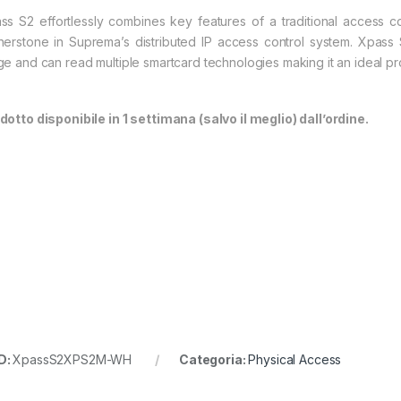
ss S2 effortlessly combines key features of a traditional access con
nerstone in Suprema’s distributed IP access control system. Xpass
ge and can read multiple smartcard technologies making it an ideal p
dotto disponibile in 1 settimana (salvo il meglio) dall’ordine.
D:
XpassS2XPS2M-WH
Categoria:
Physical Access