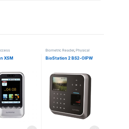
Access
Biometric Reader
,
Physical
Access
on XSM
BioStation 2 BS2-OIPW