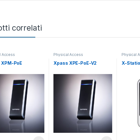
tti correlati
l Access
Physical Access
Physical 
 XPM-PoE
Xpass XPE-PoE-V2
X-Stati