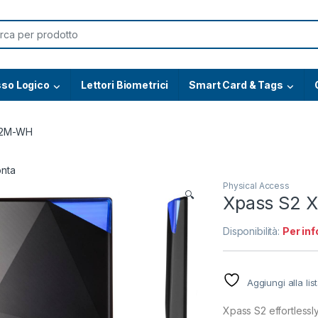
or:
so Logico
Lettori Biometrici
Smart Card & Tags
S2M-WH
onta
Physical Access
🔍
Xpass S2
Disponibilità:
Per inf
Aggiungi alla lis
Xpass S2 effortlessl