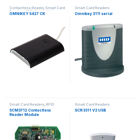
Contactless Reader
,
Smart Card
Smart Card Readers
Readers
,
RFID Reader/Writer
,
OMNIKEY 5427 CK
Omnikey 3111 serial
NFC Readers
Smart Card Readers
,
RFID
Smart Card Readers
Reader/Writer
,
HF 13,56 Mhz
,
SCM3712 Contactless
SCR 3311 V2 USB
NFC Readers
Reader Module