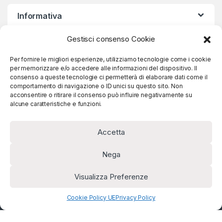
Informativa
Gestisci consenso Cookie
Iscriviti alla nostra Newsletter
Per fornire le migliori esperienze, utilizziamo tecnologie come i cookie
per memorizzare e/o accedere alle informazioni del dispositivo. Il
consenso a queste tecnologie ci permetterà di elaborare dati come il
comportamento di navigazione o ID unici su questo sito. Non
acconsentire o ritirare il consenso può influire negativamente su
Iscriviti
alcune caratteristiche e funzioni.
Accetta
Nega
Visualizza Preferenze
Hai qualche domanda?
Chiamaci!
+39 031 890624
Cookie Policy UE
Privacy Policy
Gestisci consenso