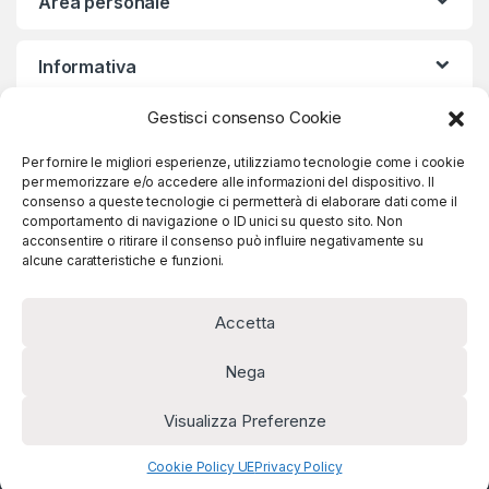
Area personale
Informativa
Gestisci consenso Cookie
Iscriviti alla nostra Newsletter
Per fornire le migliori esperienze, utilizziamo tecnologie come i cookie
per memorizzare e/o accedere alle informazioni del dispositivo. Il
consenso a queste tecnologie ci permetterà di elaborare dati come il
comportamento di navigazione o ID unici su questo sito. Non
acconsentire o ritirare il consenso può influire negativamente su
Iscriviti
alcune caratteristiche e funzioni.
Accetta
Nega
Visualizza Preferenze
Hai qualche domanda?
Chiamaci!
+39 031 890624
Cookie Policy UE
Privacy Policy