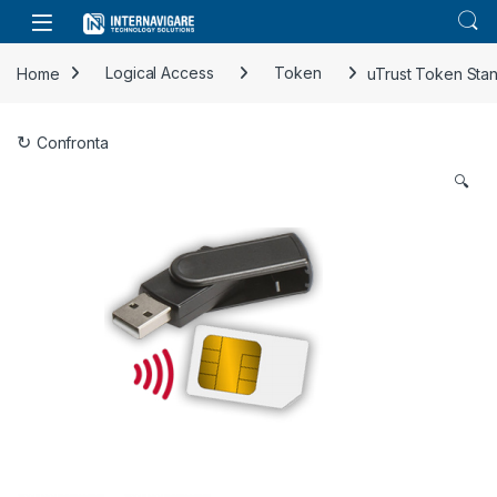
Skip to navigation
Skip to content
Home
Logical Access
Token
uTrust Token Sta
Confronta
🔍