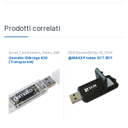
Prodotti correlati
Smart Card Readers
,
Token
,
SIM
RFID Reader/Writer
,
HF 13,56
Card Token
Mhz
,
Token
,
SIM Card Token
Gemalto IDBridge K30
@MAXX® token SCT 3511
(Transparent)