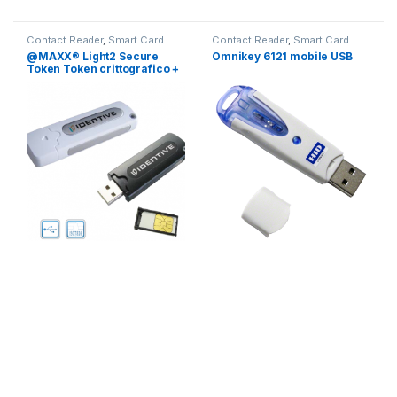
Contact Reader
,
Smart Card
Contact Reader
,
Smart Card
Readers
,
Token
,
SIM Card Token
Readers
,
Token
,
SIM Card Token
@MAXX® Light2 Secure
Omnikey 6121 mobile USB
Token Token crittografico +
4GB on board – Bianco