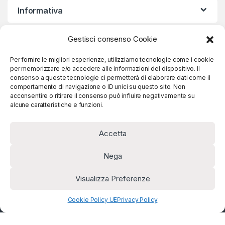
Informativa
Gestisci consenso Cookie
Iscriviti alla nostra Newsletter
Per fornire le migliori esperienze, utilizziamo tecnologie come i cookie
per memorizzare e/o accedere alle informazioni del dispositivo. Il
consenso a queste tecnologie ci permetterà di elaborare dati come il
comportamento di navigazione o ID unici su questo sito. Non
Iscriviti
acconsentire o ritirare il consenso può influire negativamente su
alcune caratteristiche e funzioni.
Accetta
Nega
Hai qualche domanda?
Visualizza Preferenze
Chiamaci!
+39 031 890624
Cookie Policy UE
Privacy Policy
Gestisci consenso